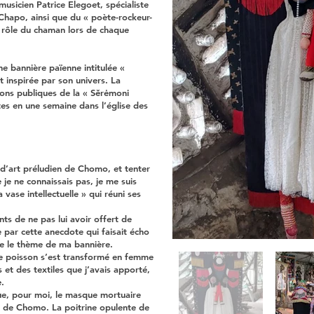
usicien Patrice Elegoet, spécialiste
Chapo, ainsi que du « poète-rockeur-
e rôle du chaman lors de chaque
e bannière païenne intitulée «
inspirée par son univers. La
tions publiques de la « Sěrėmoni
tes en une semaine dans l’église des
 d’art préludien de Chomo, et tenter
 je ne connaissais pas, je me suis
vase intellectuelle » qui réuni ses
ts de ne pas lui avoir offert de
par cette anecdote qui faisait écho
re le thème de ma bannière.
 le poisson s’est transformé en femme
ts et des textiles que j’avais apporté,
.
e, pour moi, le masque mortuaire
n de Chomo. La poitrine opulente de