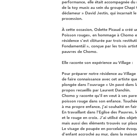
performance, elle était accompagnée du m
de la toy music au sein du groupe Chapi 
déclameur » David Jestin, qui incarnait l
procession.
À cette occasion, Odette Picaud a créé un
Poisson rouge», en hommage à Chomo et 
résidence s’est clôturée par trois restitu
Fondamentål », conçue par les trois artis
pauvres de Chomo.
Elle raconte son expérience au Village :
Pour préparer notre résidence au Village
de faire connaissance avec cet artiste que
plongée dans l’ouvrage « Un pavé dans la 
propos recueillis par Laurent Danchin.
Chomo y raconte qu’il en veut à ses paren
poisson rouge dans son enfance. Touchée 
à ma propre enfance, j’ai souhaité en fai
En travaillant dans l’Eglise des Pauvres,
et le rouge en croix. J’ai utilisé des obje
mais aussi des éléments trouvés sur place
Le visage de poupée en porcelaine évoqu
d’enfant accroché au mur, dans la maiso