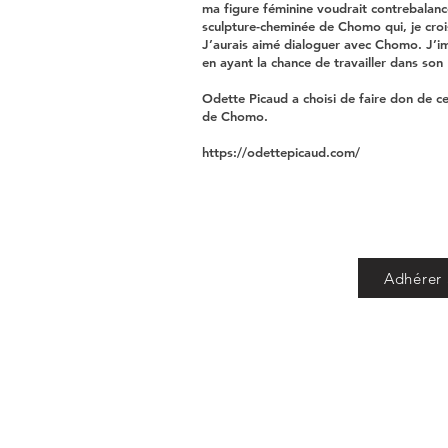
ma figure féminine voudrait contrebalance
sculpture-cheminée de Chomo qui, je croi
J’aurais aimé dialoguer avec Chomo. J’im
en ayant la chance de travailler dans son 
Odette Picaud a choisi de faire don de c
de Chomo.
https://odettepicaud.com/
Adhérer 