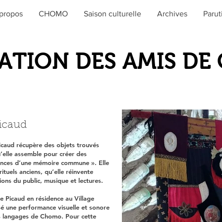
propos
CHOMO
Saison culturelle
Archives
Parut
ATION DES AMIS D
Picaud
caud récupère des objets trouvés
u’elle assemble pour créer des
cences d’une mémoire commune ». Elle
ituels anciens, qu’elle réinvente
ons du public, musique et lectures.
te Picaud en résidence au Village
sé une performance visuelle et sonore
nts langages de Chomo. Pour cette