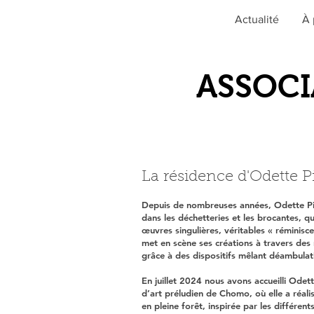
Actualité
À 
ASSOCI
La résidence d'Odette 
Depuis de nombreuses années, Odette Pi
dans les déchetteries et les brocantes, q
œuvres singulières, véritables « réminis
met en scène ses créations à travers des r
grâce à des dispositifs mêlant déambulati
En juillet 2024 nous avons accueilli Odet
d’art préludien de Chomo, où elle a réali
en pleine forêt, inspirée par les différe