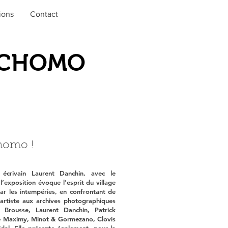
ions
Contact
E CHOMO
Chomo !
 écrivain Laurent Danchin, avec le
l’exposition évoque l'esprit du village
ar les intempéries, en confrontant de
artiste aux archives photographiques
 Brousse, Laurent Danchin, Patrick
e Maximy, Minot & Gormezano, Clovis