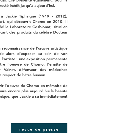
idal. Elle présente également, pour la
resté inédit jusqu’à aujourd’hui.
à Jackie Tiphaigne (1949 - 2012),
'art, qui découvrit Chomo en 2010. Il
hé le Laboratoire Cosbionat, situé en
ricant des produits du célèbre Docteur
a reconnaissance de l'œuvre artistique
e alors d'exposer au sein de son
 l'artiste : une exposition permanente
entre l'oeuvre de Chomo, l'ermite de
r Valnet, défenseur des médecines
le respect de l'être humain.
enir l'oeuvre de Chomo en mémoire de
sure encore plus aujourd'hui la beauté
 unique, que Jackie a su immédiatement
revue de presse