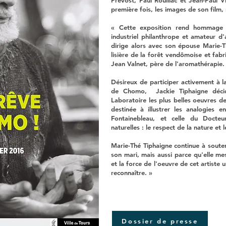
Prévost, Paul Rouillac et Jean-Paul V
première fois, les images de son film, 
« Cette exposition rend hommage 
industriel philanthrope et amateur d
dirige alors avec son épouse Marie-T
lisière de la forêt vendômoise et fab
Jean Valnet, père de l'aromathérapie.
Désireux de participer activement à l
de Chomo, Jackie Tiphaigne décid
Laboratoire les plus belles oeuvres de
destinée à illustrer les analogies 
Fontainebleau, et celle du Docteu
naturelles : le respect de la nature et 
Marie-Thé Tiphaigne continue à sout
son mari, mais aussi parce qu'elle me
et la force de l'oeuvre de cet artiste
reconnaître. »
Dossier de presse