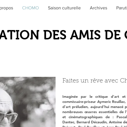
propos
CHOMO
Saison culturelle
Archives
Parut
ATION DES AMIS D
Faites un rêve avec 
​Imaginée par le critique d’art et
commissaire-priseur Aymeric Rouillac, 
d'art préludien, aujourd'hui menacé p
nombreuses œuvres essentielles de l'
et cinématographiques de : Pascal
Dantec, Bernard Décaudin, Antoine d