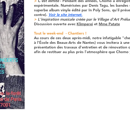
>
C'est illimité
- Pendant des années, Chomo a enregist
expérimentale. Numérisées par Denis Tagu, les bandes 
superbe album vinyle édité par In Poly Sons, qu'il prése
contre).
Voir le site internet.
>
L'inspiration musicale créée par le Village d'Art Prélu
Discussion ouverte avec
Klimperei
et
Mme Patate
Tout le week-end - Chantiers !
Au cours de ces deux après-midi, notre infatigable "che
à l’École des Beaux-Arts de Nantes) vous invitera à une v
présentation des travaux d'entretien et de rénovation q
afin de restituer au plus près l'atmosphère que Chomo y