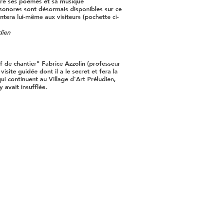
ré ses poèmes et sa musique
sonores sont désormais disponibles sur ce
ntera lui-même aux visiteurs (pochette ci-
dien
f de chantier" Fabrice Azzolin (professeur
isite guidée dont il a le secret et fera la
ui continuent au Village d'Art Préludien,
 avait insufflée.