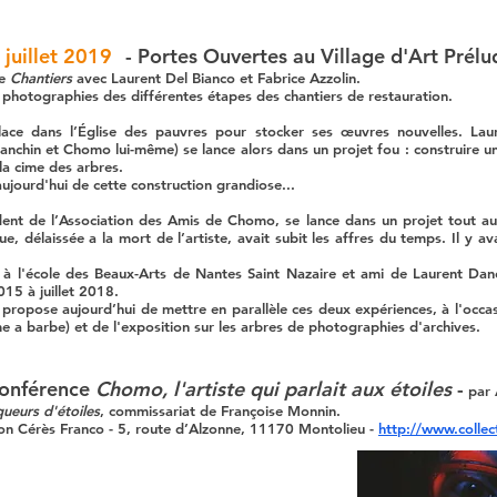
juillet 2019
- Portes Ouvertes au Village d'Art Prélu
me
Chantiers
avec Laurent Del Bianco et Fabrice Azzolin.
photographies des différentes étapes des chantiers de restauration.
e dans l’Église des pauvres pour stocker ses œuvres nouvelles. Laur
chin et Chomo lui-même) se lance alors dans un projet fou : construire un 
la cime des arbres.
ujourd'hui de cette construction grandiose...
ent de l’Association des Amis de Chomo, se lance dans un projet tout au
e, délaissée a la mort de l’artiste, avait subit les affres du temps. Il y 
r à l'école des Beaux-Arts de Nantes Saint Nazaire et ami de Laurent Danc
2015 à juillet 2018.
propose aujourd’hui de mettre en parallèle ces deux expériences, à l'occas
me a barbe) et de l'exposition sur les arbres de photographies d'archives.
onférence
Chomo, l'artiste qui parlait aux étoiles
-
par 
ueurs d'étoiles
, commissariat de Françoise Monnin.
ion Cérès Franco - 5, route d’Alzonne, 11170 Montolieu -
http://www.collec