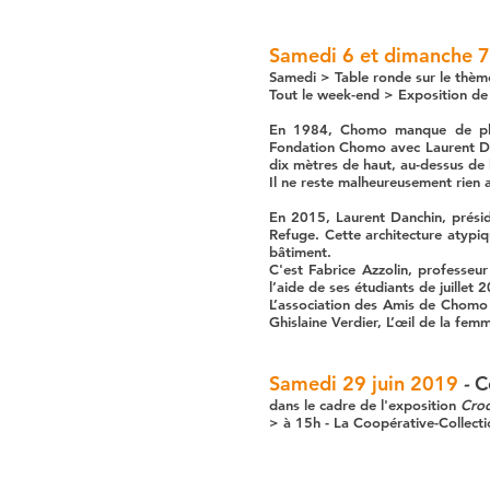
Samedi 6 et dimanche 7 
Samedi > Table ronde sur le thè
Tout le week-end > Exposition de 
En 1984, Chomo manque de plac
Fondation Chomo avec Laurent Dan
dix mètres de haut, au-dessus de 
Il ne reste malheureusement rien a
En 2015, Laurent Danchin, présid
Refuge. Cette architecture atypiqu
bâtiment.
C'est Fabrice Azzolin, professeu
l’aide de ses étudiants de juillet 
L’association des Amis de Chomo 
Ghislaine Verdier, L’œil de la fem
Samedi 29 juin 2019
-
C
dans le cadre de l'exposition
Croq
> à 15h - La Coopérative-Collect