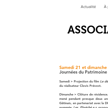
Actualité
À 
ASSOCI
Samedi 21 et dimanche
Journées du Patrimoine
Samedi > Projection du film
Le dé
du réalisateur Clovis Prévost.
Dimanche > Clôture de résidence. 
mené pendant presque deux ans 
Gâtinais, en partenariat avec la 
nommée
Les Ebréché.e.s
proposa