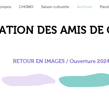
propos
CHOMO
Saison culturelle
Archives
Parut
ATION DES AMIS D
RETOUR EN IMAGES / Ouverture 202
juillet
juillet
se
se