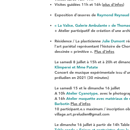
Visites guidées 11h et 16h (
plus d'infos
)
Exposition d’œuvres de
Raym
ond Reynaud
« La Valise, Galerie Ambulante » de Thomas 
+ Atelier participatif de création d'une arch
R
ésidence / La plasticienne
Julie Dumont
réa
l'art pariétal représentant l'histoire de C
dessinée « primitive ».
Plus d'infos
Le samedi 8 juillet à 15h et à 20h
et
dimanc
Klimperei et Mme Patate
Concert de musique expérimentale issu d’une
préludien en 2021 (30 minutes)
Le samedi 15 et le dimanche 16 juillet
A 10
h
Atelier Cyanotype
, avec le photogr
A 16
h
Atelier maquette avec matériaux de 
Barbotin
Plus d'infos
10 participant.e.s maximum / inscription obl
village.art.preludien@gmail.com
Le d
imanche 16 juillet à partir de 14h Table
Table-ronde « Enjeux et contraintes dans la