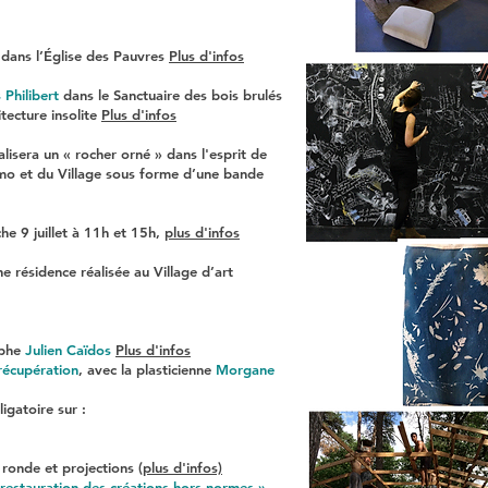
dans l’Église des Pauvres
Plus d'infos
Philibert
dans le Sanctuaire des bois brulés
itecture insolite
Plus d'infos
lisera un « rocher orné » dans l'esprit de
homo et du Village sous forme d’une bande
he 9 juillet à 11h et 15h,
plus d'infos
 résidence réalisée au Village d’art
aphe
Julien Caïdos
Plus d'infos
récupération
, avec la plasticienne
Morgane
igatoire sur :
 ronde et projections (
plus d'infos)
 restauration des créations hors-normes ».