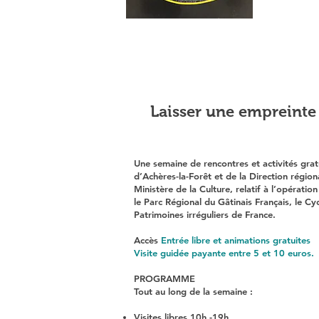
Laisser une empreinte 
Une semaine de rencontres et activités grat
d’Achères-la-Forêt et de la Direct
ion région
Ministère de la Cu
lture, relatif à l’opérati
le Parc Régional du Gâ
tinais Français, le C
Patrimoines irréguliers de France.
Accès
Entrée libre et anim
ations gratuites
Visite guidée payante entre 5 et 10
euros
.
PROGRAMME
Tout au long de la semaine :
Visites libres 10h -19h