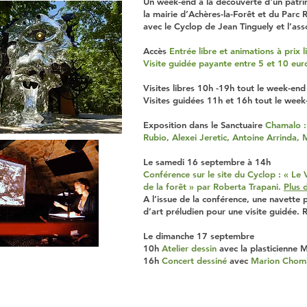
U
n week-end à la découverte d'un patr
la mairie d’Achères-la-Forêt et du
Parc R
avec le Cyclop de Jean Tinguely et l’ass
Accès
Entrée libre et animations à
prix l
Visite guidée payante entre 5 et 10 eur
Visites libres 10h -19h tout le week-end
Visites guidées 11h et 16h tout le week
Exposition dans le Sanctuaire
Chamalo : 
Rubio, Alexei Jeretic, Antoine Arrinda, 
Le samedi 16 septembre à 14h
Conférence sur le site du Cyclop : « Le
de la forêt » par Roberta Trapani.
Plus 
A l’issue de la conférence, une navette 
d’art préludien pour une visite guidée. R
Le dimanche 17 septembre
10h
Atelier dessin
avec la plasticienne
16h
Concert dessiné
avec
Marion Chomb