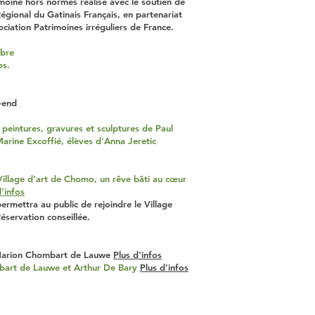
imoine hors normes
réalisé
avec le soutien de
égional du Gatinais Français, en partenariat
ociation Patrimoines irréguliers de France.
ibre
os.
-end
peintures, gravures et sculptures de Paul
Marine Excoffié, élèves d'Anna Jeretic
 Village d’art de Chomo, un rêve bâti au cœur
d'infos
permettra au public de rejoindre le Village
éservation conseillée.
 Marion Chombart de Lauwe
Plus d'infos
art de Lauwe et Arthur De Bary
Plus d'infos