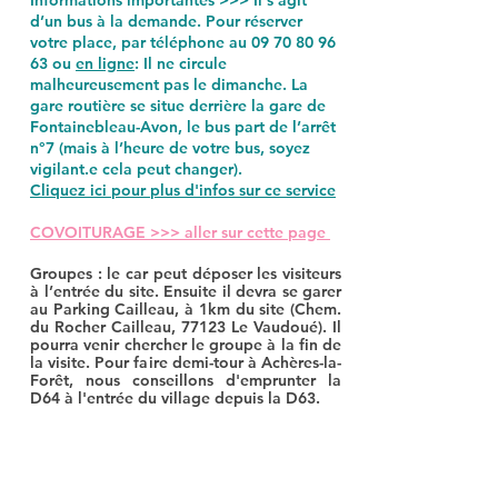
Informations importantes >>> Il s’agit
d’un bus à la demande. Pour réserver
votre place, par téléphone au
09 70 80 96
63
ou
en ligne
: Il ne circule
malheureusement pas le dimanche. La
gare routière se situe derrière la gare de
Fontainebleau-Avon, le bus part de l’arrêt
n°7 (mais à l’heure de votre bus, soyez
vigilant.e cela peut changer).
Cliquez ici pour plus d'infos sur ce service
COVOITURAGE >>> aller sur cette page
Groupes :
le car peut déposer les visiteurs
à l’entrée du site. Ensuite il devra se garer
au Parking Cailleau, à 1km du site (Chem.
du Rocher Cailleau, 77123 Le Vaudoué). Il
pourra venir chercher le groupe à la fin de
la visite. Pour faire demi-tour à Achères-la-
Forêt, nous conseillons d'emprunter la
D64 à l'entrée du village depuis la D63.