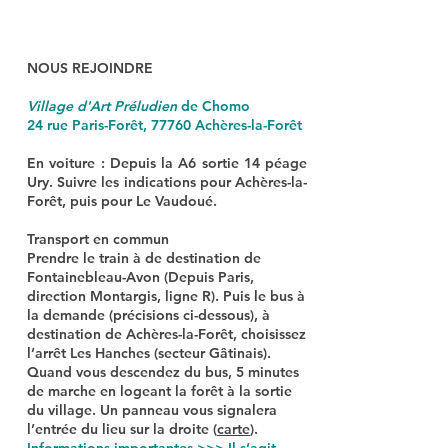
NOUS REJOINDRE
Village d'Art Préludien
de Chomo
24 rue Paris-Forêt, 77760 Achères-la-Forêt
En voiture :
Depuis la A6 sortie 14 péage
Ury. Suivre les indications pour Achères-la-
Forêt, puis pour Le Vaudoué.
Transport en commun
Prendre le train à de destination de
Fontainebleau-Avon (Depuis Paris,
direction Montargis, ligne R). Puis le bus à
la demande (précisions ci-dessous), à
destination de Achères-la-Forêt, choisissez
l’arrêt Les Hanches (secteur Gâtinais).
Quand vous descendez du bus, 5 minutes
de marche en logeant la forêt à la sortie
du village. Un panneau vous signalera
l’entrée du lieu sur la droite (
carte
).