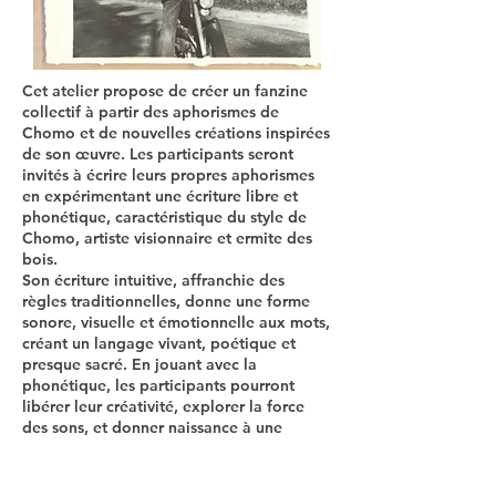
Cet atelier propose de créer un fanzine
collectif à partir des aphorismes de
Chomo et de nouvelles créations inspirées
de son œuvre. Les participants seront
invités à écrire leurs propres aphorismes
en expérimentant une écriture libre et
phonétique, caractéristique du style de
Chomo, artiste visionnaire et ermite des
bois.
Son écriture intuitive, affranchie des
règles traditionnelles, donne une forme
sonore, visuelle et émotionnelle aux mots,
créant un langage vivant, poétique et
presque sacré. En jouant avec la
phonétique, les participants pourront
libérer leur créativité, explorer la force
des sons, et donner naissance à une
poésie plus instinctive et organique.
L’atelier proposera également des lectures
à voix haute pour faire résonner ces