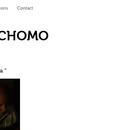
ions
Contact
E CHOMO
a ”