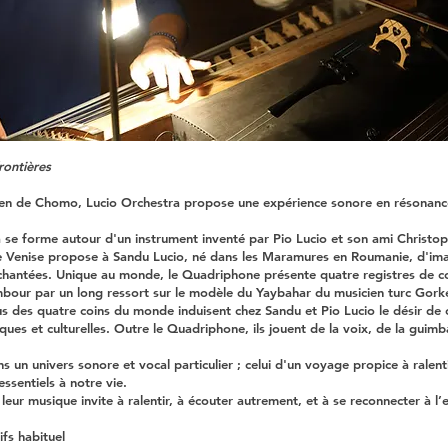
rontières
dien de Chomo, Lucio Orchestra propose une expérience sonore en résonan
 se forme autour d'un instrument inventé par Pio Lucio et son ami Christop
de Venise propose à Sandu Lucio, né dans les Maramures en Roumanie, d'ima
chantées. Unique au monde, le Quadriphone présente quatre registres de co
 tambour par un long ressort sur le modèle du Yaybahar du musicien turc G
s des quatre coins du monde induisent chez Sandu et Pio Lucio le désir de 
iques et culturelles. Outre le Quadriphone, ils jouent de la voix, de la gui
 un univers sonore et vocal particulier ; celui d'un voyage propice à ralent
ssentiels à notre vie.
eur musique invite à ralentir, à écouter autrement, et à se reconnecter à l’e
ifs habituel